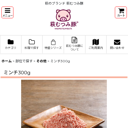
萩のブランド 萩むつみ豚
メニュー
カート
萩むつみ豚に
カテゴリ
料理で探す
特盛シリーズ
ご利用案内
問い合わせ
ついて
ホーム
>
部位で探す
>
その他
>
ミンチ300g
ミンチ300g