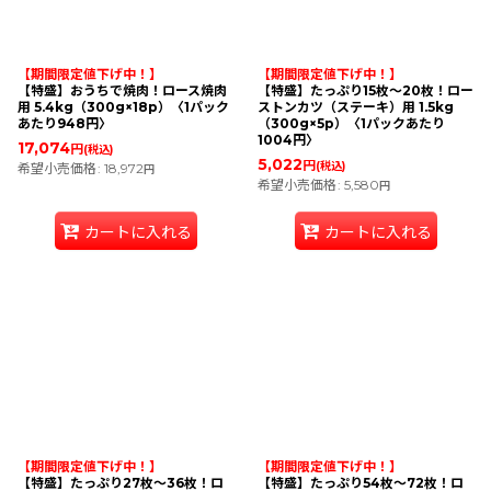
【期間限定値下げ中！】
【期間限定値下げ中！】
【特盛】おうちで焼肉！ロース焼肉
【特盛】たっぷり15枚〜20枚！ロー
用 5.4kg（300g×18p）〈1パック
ストンカツ（ステーキ）用 1.5kg
あたり948円〉
（300g×5p）〈1パックあたり
1004円〉
17,074
円
(税込)
5,022
円
(税込)
希望小売価格
:
18,972
円
希望小売価格
:
5,580
円
カートに入れる
カートに入れる
【期間限定値下げ中！】
【期間限定値下げ中！】
【特盛】たっぷり27枚〜36枚！ロ
【特盛】たっぷり54枚〜72枚！ロ