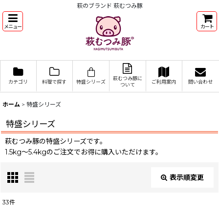
萩のブランド 萩むつみ豚
メニュー
カート
萩むつみ豚に
カテゴリ
料理で探す
特盛シリーズ
ご利用案内
問い合わせ
ついて
ホーム
>
特盛シリーズ
特盛シリーズ
萩むつみ豚の特盛シリーズです。
1.5kg〜5.4kgのご注文でお得に購入いただけます。
表示順変更
閉じる
33
件
表示数
: