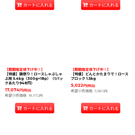
カートに入れる
カートに入れる
【期間限定値下げ中！】
【期間限定値下げ中！】
【特盛】鍋祭り！ロースしゃぶしゃ
【特盛】どんとかたまりで！ロース
ぶ用 5.4kg（300g×18p）〈1パッ
ブロック 1.5kg
クあたり948円〉
5,022
円
(税込)
17,074
円
(税込)
希望小売価格
:
5,580
円
希望小売価格
:
18,972
円
カートに入れる
カートに入れる