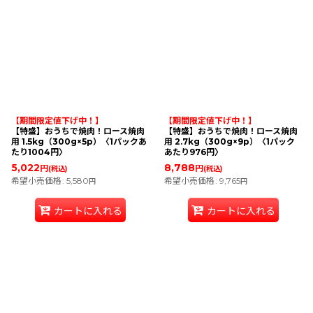
並び順
:
絞り込む
【期間限定値下げ中！】
【期間限定値下げ中！】
【特盛】おうちで焼肉！ロース焼肉
【特盛】おうちで焼肉！ロース焼肉
用 1.5kg（300g×5p）〈1パックあ
用 2.7kg（300g×9p）〈1パック
たり1004円〉
あたり976円〉
5,022
8,788
円
円
(税込)
(税込)
希望小売価格
:
5,580
希望小売価格
:
9,765
円
円
カートに入れる
カートに入れる