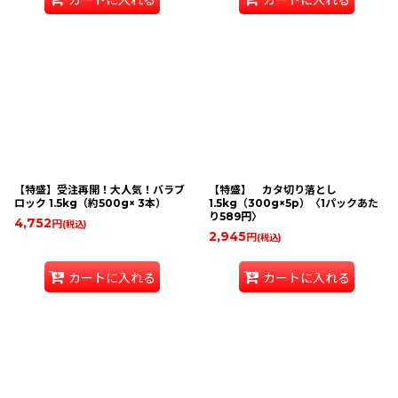
【特盛】受注再開！大人気！バラブ
【特盛】 カタ切り落とし
ロック 1.5kg（約500g× 3本）
1.5kg（300g×5p）〈1パックあた
り589円〉
4,752
円
(税込)
2,945
円
(税込)
カートに入れる
カートに入れる