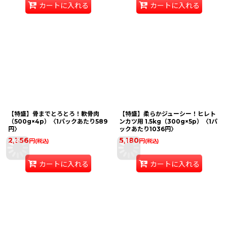
カートに入れる
カートに入れる
【特盛】骨までとろとろ！軟骨肉
【特盛】柔らかジューシー！ヒレト
（500g×4p）〈1パックあたり589
ンカツ用 1.5kg（300g×5p）〈1パ
円〉
ックあたり1036円〉
2,356
5,180
円
円
(税込)
(税込)
カートに入れる
カートに入れる