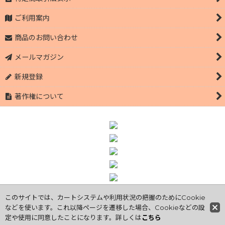
ご利用案内
商品のお問い合わせ
メールマガジン
新規登録
著作権について
このサイトでは、カートシステムや利用状況の把握のためにCookie
Copyright© 【公式オンラインショップ】萩市のブランド豚 萩むつ
などを使います。これ以降ページを遷移した場合、Cookieなどの設
み豚 | 有限会社小野養豚 丁寧に安全に育てています All Rights
定や使用に同意したことになります。詳しくは
こちら
Reserved.