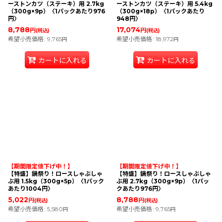
ーストンカツ（ステーキ）用 2.7kg
ーストンカツ（ステーキ）用 5.4kg
（300g×9p）〈1パックあたり976
（300g×18p）〈1パックあたり
円〉
948円〉
8,788
17,074
円
円
(税込)
(税込)
希望小売価格
:
9,765
希望小売価格
:
18,972
円
円
カートに入れる
カートに入れる
【期間限定値下げ中！】
【期間限定値下げ中！】
【特盛】鍋祭り！ロースしゃぶしゃ
【特盛】鍋祭り！ロースしゃぶしゃ
ぶ用 1.5kg（300g×5p）〈1パック
ぶ用 2.7kg（300g×9p）〈1パッ
あたり1004円〉
クあたり976円〉
5,022
8,788
円
円
(税込)
(税込)
希望小売価格
:
5,580
希望小売価格
:
9,765
円
円