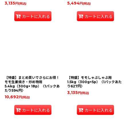
3,135
5,494
円
円
(税込)
(税込)
カートに入れる
カートに入れる
【特盛】まとめ買いでさらにお得！
【特盛】モモしゃぶしゃぶ用
モモ生姜焼き・炒め物用
1.5kg（300g×5p）〈1パックあた
5.4kg（300g× 18p）〈1パックあ
り627円〉
たり594円〉
3,135
円
(税込)
10,692
円
(税込)
カートに入れる
カートに入れる