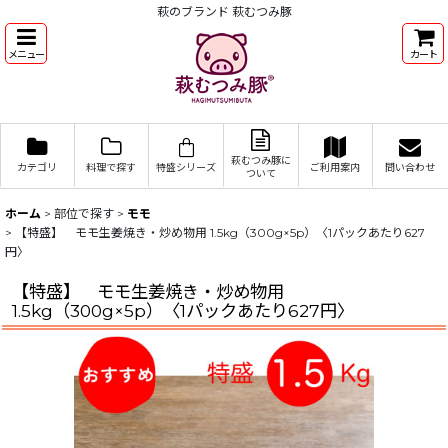
萩のブランド 萩むつみ豚
メニュー
カート
萩むつみ豚に
カテゴリ
料理で探す
特盛シリーズ
ご利用案内
問い合わせ
ついて
ホーム
>
部位で探す
>
モモ
>
【特盛】 モモ生姜焼き・炒め物用 1.5kg（300g×5p）〈1パックあたり627
円〉
【特盛】 モモ生姜焼き・炒め物用
1.5kg（300g×5p）〈1パックあたり627円〉