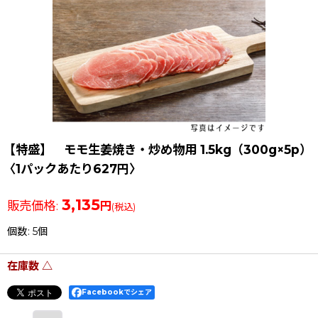
【特盛】 モモ生姜焼き・炒め物用 1.5kg（300g×5p）
〈1パックあたり627円〉
3,135
販売価格
:
円
(税込)
個数
:
5個
在庫数 △
Facebookでシェア