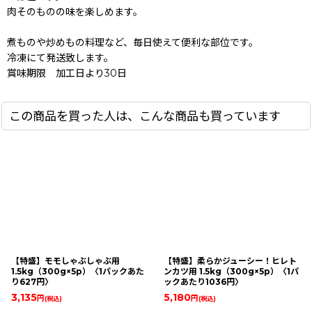
肉そのものの味を楽しめます。
煮ものや炒めもの料理など、毎日使えて便利な部位です。
冷凍にて発送致します。
賞味期限 加工日より30日
この商品を買った人は、こんな商品も買っています
【特盛】モモしゃぶしゃぶ用
【特盛】柔らかジューシー！ヒレト
1.5kg（300g×5p）〈1パックあた
ンカツ用 1.5kg（300g×5p）〈1パ
り627円〉
ックあたり1036円〉
3,135
5,180
円
円
(税込)
(税込)