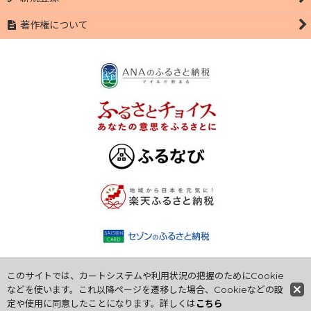
著作権について
このサイトでは、カートシステムや利用状況の把握のためにCookie
Copyright© 【公式オンラインショップ】萩市のブランド豚 萩むつ
などを使います。これ以降ページを遷移した場合、Cookieなどの設
み豚 | 有限会社小野養豚 丁寧に安全に育てています All Rights
定や使用に同意したことになります。詳しくは
こちら
Reserved.