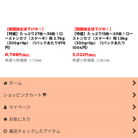
【期間限定値下げ中！】
【期間限定値下げ中！】
【特盛】たっぷり27枚〜36枚！ロ
【特盛】たっぷり15枚〜20枚！ロー
ーストンカツ（ステーキ）用 2.7kg
ストンカツ（ステーキ）用 1.5kg
（300g×9p）〈1パックあたり976
（300g×5p）〈1パックあたり
円〉
1004円〉
8,788
5,022
円
円
(税込)
(税込)
希望小売価格
:
9,765
希望小売価格
:
5,580
円
円
ホーム
ショッピングカート
マイページ
お気に入り
最近チェックしたアイテム