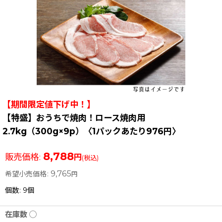
【期間限定値下げ中！】
【特盛】おうちで焼肉！ロース焼肉用
2.7kg（300g×9p）〈1パックあたり976円〉
8,788
販売価格
:
円
(税込)
9,765
希望小売価格
:
円
個数
:
9個
在庫数 ◯