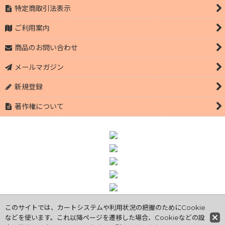
特定商取引法表示
ご利用案内
商品のお問い合わせ
メールマガジン
新規登録
著作権について
このサイトでは、カートシステムや利用状況の把握のためにCookie
Copyright© 【公式オンラインショップ】萩市のブランド豚 萩むつ
などを使います。これ以降ページを遷移した場合、Cookieなどの設
み豚 | 有限会社小野養豚 丁寧に安全に育てています All Rights