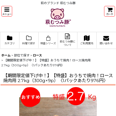
萩のブランド 萩むつみ豚
メニュー
カート
萩むつみ豚に
カテゴリ
料理で探す
特盛シリーズ
ご利用案内
問い合わせ
ついて
ホーム
>
部位で探す
>
ロース
>
【期間限定値下げ中！】【特盛】おうちで焼肉！ロース焼肉用
2.7kg（300g×9p）〈1パックあたり976円〉
【期間限定値下げ中！】【特盛】おうちで焼肉！ロース
焼肉用 2.7kg（300g×9p）〈1パックあたり976円〉