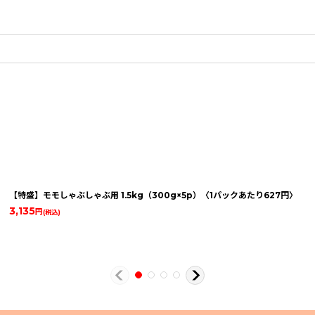
【特盛】モモしゃぶしゃぶ用 1.5kg（300g×5p）〈1パックあたり627円〉
3,135
円
(税込)