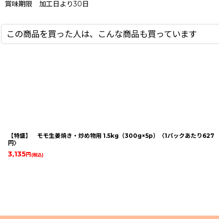
賞味期限 加工日より30日
この商品を買った人は、こんな商品も買っています
【特盛】 モモ生姜焼き・炒め物用 1.5kg（300g×5p）〈1パックあたり627
円〉
3,135
円
(税込)