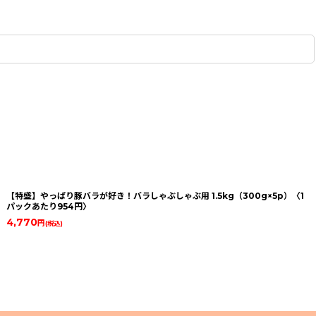
【特盛】やっぱり豚バラが好き！バラしゃぶしゃぶ用 1.5kg（300g×5p）〈1
パックあたり954円〉
4,770
円
(税込)