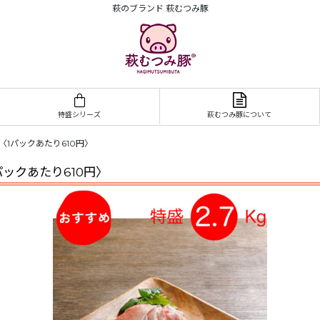
萩のブランド 萩むつみ豚
特盛シリーズ
萩むつみ豚について
）〈1パックあたり610円〉
パックあたり610円〉