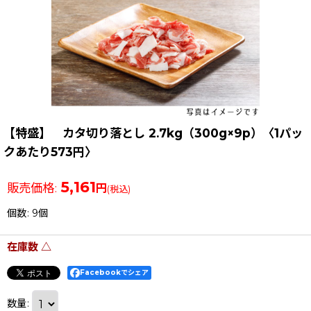
【特盛】 カタ切り落とし 2.7kg（300g×9p）〈1パッ
クあたり573円〉
5,161
販売価格
:
円
(税込)
個数
:
9個
在庫数 △
Facebookでシェア
数量
: