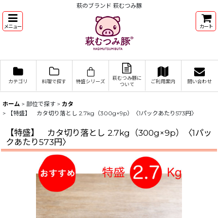
萩のブランド 萩むつみ豚
メニュー
カート
萩むつみ豚に
カテゴリ
料理で探す
特盛シリーズ
ご利用案内
問い合わせ
ついて
ホーム
>
部位で探す
>
カタ
>
【特盛】 カタ切り落とし 2.7kg（300g×9p）〈1パックあたり573円〉
【特盛】 カタ切り落とし 2.7kg（300g×9p）〈1パッ
クあたり573円〉