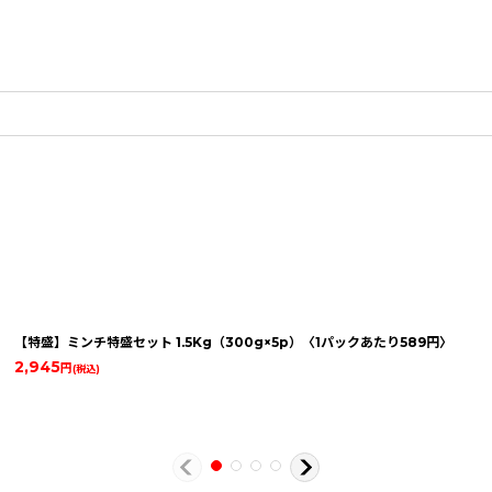
【特盛】ミンチ特盛セット 1.5Kg（300g×5p）〈1パックあたり589円〉
2,945
円
(税込)