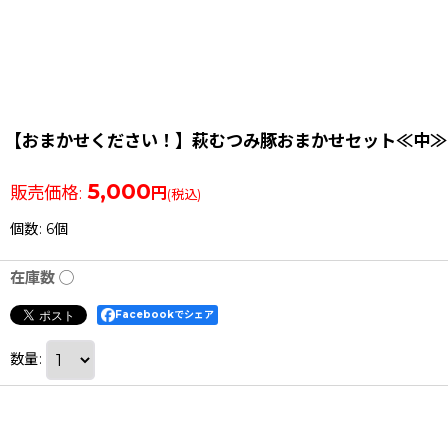
【おまかせください！】萩むつみ豚おまかせセット≪中≫
5,000
販売価格
:
円
(税込)
個数
:
6個
在庫数 ◯
Facebookでシェア
数量
: