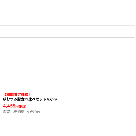
【期間限定価格】
萩むつみ豚食べ比べセット≪小≫
4,455
円
(税込)
希望小売価格
:
4,690
円