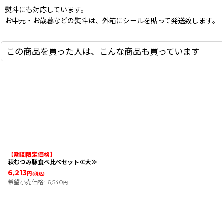
熨斗にも対応しています。
お中元・お歳暮などの熨斗は、外箱にシールを貼って発送致します。
この商品を買った人は、こんな商品も買っています
【期間限定価格】
萩むつみ豚食べ比べセット≪大≫
6,213
円
(税込)
希望小売価格
:
6,540
円