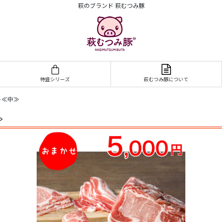
萩のブランド 萩むつみ豚
特盛シリーズ
萩むつみ豚について
ト≪中≫
≫