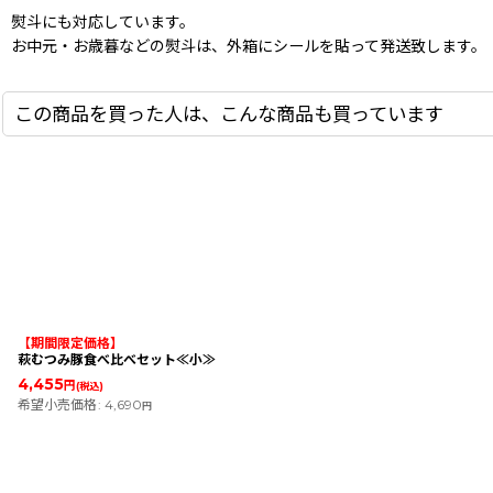
熨斗にも対応しています。
お中元・お歳暮などの熨斗は、外箱にシールを貼って発送致します。
この商品を買った人は、こんな商品も買っています
【期間限定価格】
萩むつみ豚食べ比べセット≪小≫
4,455
円
(税込)
希望小売価格
:
4,690
円