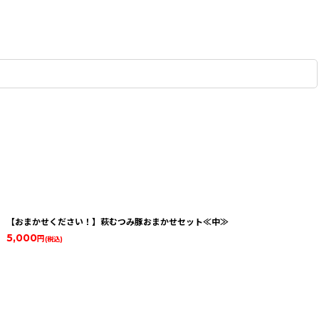
【おまかせください！】萩むつみ豚おまかせセット≪中≫
5,000
円
(税込)