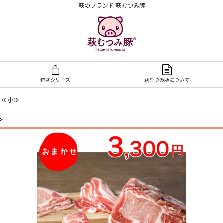
萩のブランド 萩むつみ豚
特盛シリーズ
萩むつみ豚について
ト≪小≫
≫