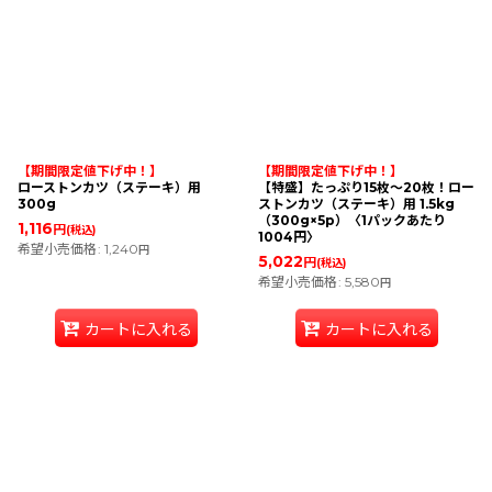
【期間限定値下げ中！】
【期間限定値下げ中！】
ローストンカツ（ステーキ）用
【特盛】たっぷり15枚〜20枚！ロー
300g
ストンカツ（ステーキ）用 1.5kg
（300g×5p）〈1パックあたり
1,116
円
(税込)
1004円〉
希望小売価格
:
1,240
円
5,022
円
(税込)
希望小売価格
:
5,580
円
カートに入れる
カートに入れる