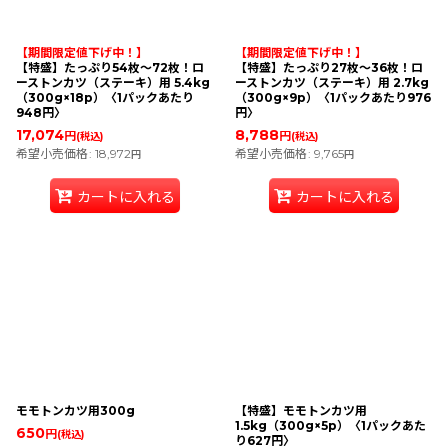
絞り込む
【期間限定値下げ中！】
【期間限定値下げ中！】
【特盛】たっぷり54枚〜72枚！ロ
【特盛】たっぷり27枚〜36枚！ロ
ーストンカツ（ステーキ）用 5.4kg
ーストンカツ（ステーキ）用 2.7kg
（300g×18p）〈1パックあたり
（300g×9p）〈1パックあたり976
948円〉
円〉
17,074
8,788
円
円
(税込)
(税込)
希望小売価格
:
18,972
希望小売価格
:
9,765
円
円
カートに入れる
カートに入れる
モモトンカツ用300g
【特盛】モモトンカツ用
1.5kg（300g×5p）〈1パックあた
650
円
(税込)
り627円〉