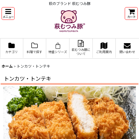
萩のブランド 萩むつみ豚
メニュー
カート
萩むつみ豚に
カテゴリ
料理で探す
特盛シリーズ
ご利用案内
問い合わせ
ついて
ホーム
>
トンカツ・トンテキ
トンカツ・トンテキ