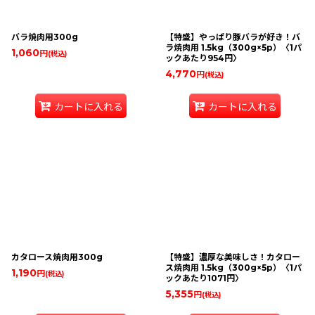
絞り込む
バラ焼肉用300g
【特盛】やっぱり豚バラが好き！バ
ラ焼肉用 1.5kg（300g×5p）〈1パ
1,060
円
(税込)
ックあたり954円〉
4,770
円
(税込)
カートに入れる
カートに入れる
カタロース焼肉用300g
【特盛】濃厚な美味しさ！カタロー
ス焼肉用 1.5kg（300g×5p）〈1パ
1,190
円
(税込)
ックあたり1071円〉
5,355
円
(税込)