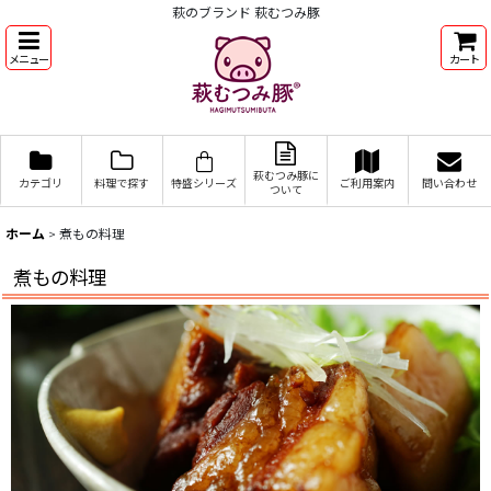
萩のブランド 萩むつみ豚
メニュー
カート
萩むつみ豚に
カテゴリ
料理で探す
特盛シリーズ
ご利用案内
問い合わせ
ついて
ホーム
>
煮もの料理
煮もの料理