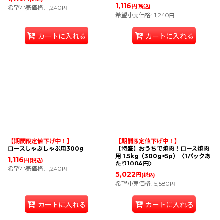
1,116
円
(税込)
希望小売価格
:
1,240
円
希望小売価格
:
1,240
円
カートに入れる
カートに入れる
【期間限定値下げ中！】
【期間限定値下げ中！】
ロースしゃぶしゃぶ用300g
【特盛】おうちで焼肉！ロース焼肉
用 1.5kg（300g×5p）〈1パックあ
1,116
円
(税込)
たり1004円〉
希望小売価格
:
1,240
円
5,022
円
(税込)
希望小売価格
:
5,580
円
カートに入れる
カートに入れる