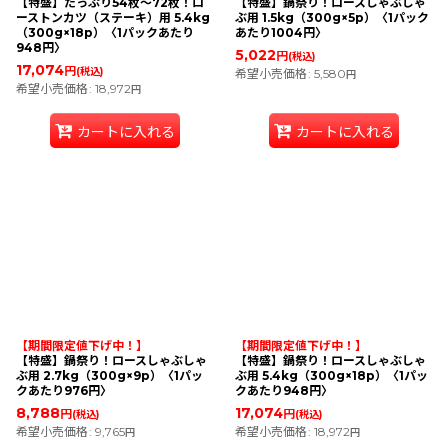
【特盛】たっぷり54枚〜72枚！ロ
【特盛】鍋祭り！ロースしゃぶしゃ
ーストンカツ（ステーキ）用 5.4kg
ぶ用 1.5kg（300g×5p）〈1パック
（300g×18p）〈1パックあたり
あたり1004円〉
948円〉
5,022
円
(税込)
17,074
円
(税込)
希望小売価格
:
5,580
円
希望小売価格
:
18,972
円
カートに入れる
カートに入れる
【期間限定値下げ中！】
【期間限定値下げ中！】
【特盛】鍋祭り！ロースしゃぶしゃ
【特盛】鍋祭り！ロースしゃぶしゃ
ぶ用 2.7kg（300g×9p）〈1パッ
ぶ用 5.4kg（300g×18p）〈1パッ
クあたり976円〉
クあたり948円〉
8,788
17,074
円
円
(税込)
(税込)
希望小売価格
:
9,765
希望小売価格
:
18,972
円
円