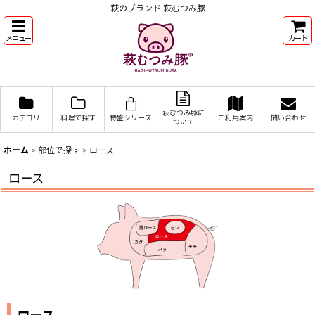
萩のブランド 萩むつみ豚
メニュー
カート
萩むつみ豚に
カテゴリ
料理で探す
特盛シリーズ
ご利用案内
問い合わせ
ついて
ホーム
>
部位で探す
>
ロース
ロース