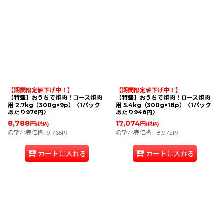
【期間限定値下げ中！】
【期間限定値下げ中！】
【特盛】おうちで焼肉！ロース焼肉
【特盛】おうちで焼肉！ロース焼肉
用 2.7kg（300g×9p）〈1パック
用 5.4kg（300g×18p）〈1パック
あたり976円〉
あたり948円〉
8,788
17,074
円
円
(税込)
(税込)
希望小売価格
:
9,765
希望小売価格
:
18,972
円
円
カートに入れる
カートに入れる