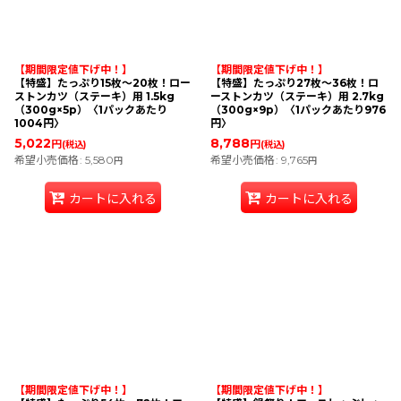
【期間限定値下げ中！】
【期間限定値下げ中！】
【特盛】たっぷり15枚〜20枚！ロー
【特盛】たっぷり27枚〜36枚！ロ
ストンカツ（ステーキ）用 1.5kg
ーストンカツ（ステーキ）用 2.7kg
（300g×5p）〈1パックあたり
（300g×9p）〈1パックあたり976
1004円〉
円〉
5,022
8,788
円
円
(税込)
(税込)
希望小売価格
:
5,580
希望小売価格
:
9,765
円
円
カートに入れる
カートに入れる
【期間限定値下げ中！】
【期間限定値下げ中！】