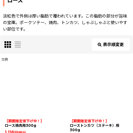
ロース
淡紅色で外側は厚い脂肪で覆われています。この脂肪の部分が旨味
の宝庫。ポークソテー、焼肉、トンカツ、しゃぶしゃぶと使いやす
い部位です。
表示順変更
閉じる
13
件
表示数
:
並び順
:
絞り込む
【期間限定値下げ中！】
【期間限定値下げ中！】
ロース焼肉用300g
ローストンカツ（ステーキ）用
300g
1,116
円
(税込)