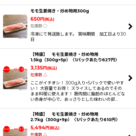
モモ生姜焼き・炒め物用300g
650
円
(税込)
在庫数 ◯
冷凍にて発送致します。 賞味期限 加工日より30
日
【特盛】 モモ生姜焼き・炒め物用
1.5kg（300g×5p）〈1パックあたり627円〉
3,135
円
(税込)
在庫数 △
ここがイチオシ！ 300g入り×5パックで使いやす
い！ 大容量でお得！ スライスしてあるのでその
まま料理に使えます！ 筋肉間に脂肪のほとんどな
い赤身が中心で、あっさりとした味わいの部…
【特盛】 モモ生姜焼き・炒め物用
2.7kg（300g×9p）〈1パックあたり610円〉
5,494
円
(税込)
在庫数 △