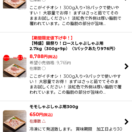
ここがイチオシ！ 300g入り×18パックで使いや
すい！ 大容量でお得！ まずはさっと茹でてその
ままお試しください！ 淡紅色で外側は厚い脂肪で
覆われています。この脂肪の部分が旨味…
【期間限定値下げ中！】
【特盛】鍋祭り！ロースしゃぶしゃぶ用
2.7kg（300g×9p）〈1パックあたり976円〉
8,788
円
(税込)
希望小売価格
:
9,765
円
在庫数 ◯
ここがイチオシ！ 300g入り×9パックで使いやす
い！ 大容量でお得！ まずはさっと茹でてそのま
まお試しください！ 淡紅色で外側は厚い脂肪で覆
われています。この脂肪の部分が旨味の…
モモしゃぶしゃぶ用300g
650
円
(税込)
在庫数 △
冷凍にて発送致します。 賞味期限 加工日より30