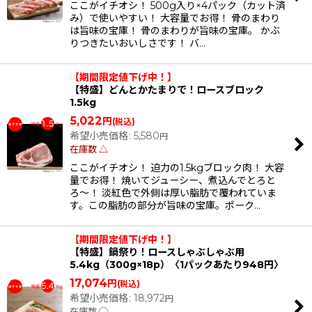
ここがイチオシ！ 500g入り×4パック（カット済
み）で使いやすい！ 大容量でお得！ 骨のまわり
は旨味の宝庫！ 骨のまわりが旨味の宝庫。 かぶ
りつきたいおいしさです！ バ…
【期間限定値下げ中！】
【特盛】どんとかたまりで！ロースブロック
1.5kg
5,022
円
(税込)
希望小売価格
:
5,580
円
在庫数 △
ここがイチオシ！ 迫力の1.5kgブロック肉！ 大容
量でお得！ 焼いてジューシー、煮込んでとろと
ろ〜！ 淡紅色で外側は厚い脂肪で覆われていま
す。この脂肪の部分が旨味の宝庫。ポーク…
【期間限定値下げ中！】
【特盛】鍋祭り！ロースしゃぶしゃぶ用
5.4kg（300g×18p）〈1パックあたり948円〉
17,074
円
(税込)
希望小売価格
:
18,972
円
在庫数 ◯