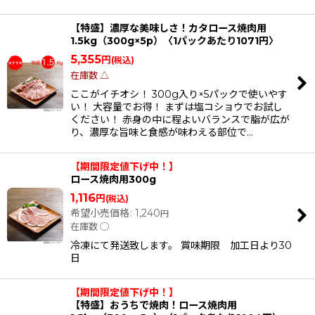
【特盛】濃厚な美味しさ！カタロース焼肉用
1.5kg（300g×5p）〈1パックあたり1071円〉
5,355
円
(税込)
在庫数 △
ここがイチオシ！ 300g入り×5パックで使いやす
い！ 大容量でお得！ まずは塩コショウでお試し
ください！ 赤身の中に程よいバランスで脂が広が
り、濃厚な旨味と食感が味わえる部位で…
【期間限定値下げ中！】
ロース焼肉用300g
1,116
円
(税込)
希望小売価格
:
1,240
円
在庫数 ◯
冷凍にて発送致します。 賞味期限 加工日より30
日
【期間限定値下げ中！】
【特盛】おうちで焼肉！ロース焼肉用