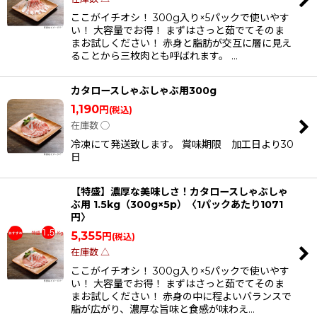
ここがイチオシ！ 300g入り×5パックで使いやす
い！ 大容量でお得！ まずはさっと茹でてそのま
まお試しください！ 赤身と脂肪が交互に層に見え
ることから三枚肉とも呼ばれます。 …
カタロースしゃぶしゃぶ用300g
1,190
円
(税込)
在庫数 ◯
冷凍にて発送致します。 賞味期限 加工日より30
日
【特盛】濃厚な美味しさ！カタロースしゃぶしゃ
ぶ用 1.5kg（300g×5p）〈1パックあたり1071
円〉
5,355
円
(税込)
在庫数 △
ここがイチオシ！ 300g入り×5パックで使いやす
い！ 大容量でお得！ まずはさっと茹でてそのま
まお試しください！ 赤身の中に程よいバランスで
脂が広がり、濃厚な旨味と食感が味わえ…