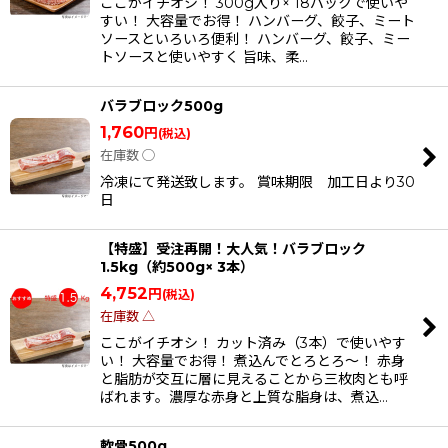
ここがイチオシ！ 300g入り× 18パックで使いや
すい！ 大容量でお得！ ハンバーグ、餃子、ミート
ソースといろいろ便利！ ハンバーグ、餃子、ミー
トソースと使いやすく 旨味、柔…
バラブロック500g
1,760
円
(税込)
在庫数 ◯
冷凍にて発送致します。 賞味期限 加工日より30
日
【特盛】受注再開！大人気！バラブロック
1.5kg（約500g× 3本）
4,752
円
(税込)
在庫数 △
ここがイチオシ！ カット済み（3本）で使いやす
い！ 大容量でお得！ 煮込んでとろとろ〜！ 赤身
と脂肪が交互に層に見えることから三枚肉とも呼
ばれます。濃厚な赤身と上質な脂身は、煮込…
軟骨500g