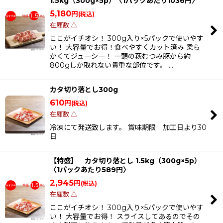
1.5kg（300g×5p）〈1パックあたり1036円〉
5,180
円
(税込)
在庫数 △
ここがイチオシ！ 300g入り×5パックで使いやす
い！ 大容量でお得！食べやすくカット済み 柔ら
かくてジューシー！ 一頭の萩むつみ豚から約
800gしか取れない貴重な部位です。 …
カタ切り落とし300g
610
円
(税込)
在庫数 △
冷凍にて発送致します。 賞味期限 加工日より30
日
【特盛】 カタ切り落とし 1.5kg（300g×5p）
〈1パックあたり589円〉
2,945
円
(税込)
在庫数 △
ここがイチオシ！ 300g入り×5パックで使いやす
い！ 大容量でお得！ スライスしてあるのでその