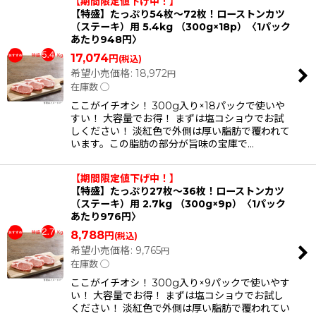
【期間限定値下げ中！】
【特盛】たっぷり54枚〜72枚！ローストンカツ
（ステーキ）用 5.4kg （300g×18p）〈1パック
あたり948円〉
17,074
円
(税込)
希望小売価格
:
18,972
円
在庫数 ◯
ここがイチオシ！ 300g入り×18パックで使いや
すい！ 大容量でお得！ まずは塩コショウでお試
しください！ 淡紅色で外側は厚い脂肪で覆われて
います。この脂肪の部分が旨味の宝庫で…
【期間限定値下げ中！】
【特盛】たっぷり27枚〜36枚！ローストンカツ
（ステーキ）用 2.7kg （300g×9p）〈1パック
あたり976円〉
8,788
円
(税込)
希望小売価格
:
9,765
円
在庫数 ◯
ここがイチオシ！ 300g入り×9パックで使いやす
い！ 大容量でお得！ まずは塩コショウでお試し
ください！ 淡紅色で外側は厚い脂肪で覆われてい