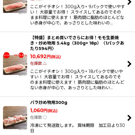
ここがイチオシ！ 300g入り× 9パックで使いやす
い！ 大容量でお得！ スライスしてあるのでその
まま料理に使えます！ 筋肉間に脂肪のほとんどな
い赤身が中心で、あっさりとした味わいの…
【特盛】まとめ買いでさらにお得！モモ生姜焼
き・炒め物用 5.4kg（300g× 18p）〈1パックあ
たり594円〉
10,692
円
(税込)
在庫数 △
ここがイチオシ！ 300g入り× 18パックで使いや
すい！ 大容量でお得！ スライスしてあるのでそ
のまま料理に使えます！ 筋肉間に脂肪のほとんど
ない赤身が中心で、あっさりとした味わい…
バラ炒め物用300g
1,060
円
(税込)
在庫数 ◯
冷凍にて発送致します。 賞味期限 加工日より30
日