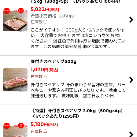
1.5kg（300g×5p）〈1パックあたり1004円〉
5,022
円
(税込)
希望小売価格
:
5,580
円
在庫数 ◯
ここがイチオシ！ 300g入り×5パックで使いやす
い！ 大容量でお得！ まずは塩コショウでお試し
ください！ 淡紅色で外側は厚い脂肪で覆われてい
ます。この脂肪の部分が旨味の宝庫です…
骨付きスペアリブ500g
1,070
円
(税込)
在庫数 △
骨付きスペアリブ 骨のまわりが旨味の宝庫。バー
ベキューや煮込み料理にぴったりです。 冷凍にて
発送致します。 賞味期限 加工日より30日
【特盛】骨付きスペアリブ 2.0kg（500g×4p）
〈1パックあたり1295円〉
5,180
円
(税込)
在庫数 △