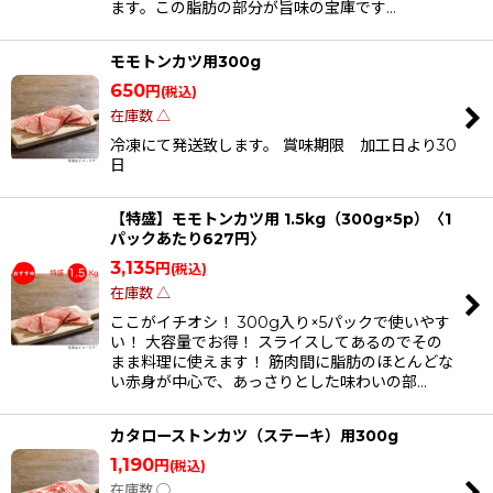
ます。この脂肪の部分が旨味の宝庫です…
モモトンカツ用300g
650
円
(税込)
在庫数 △
冷凍にて発送致します。 賞味期限 加工日より30
日
【特盛】モモトンカツ用 1.5kg（300g×5p）〈1
パックあたり627円〉
3,135
円
(税込)
在庫数 △
ここがイチオシ！ 300g入り×5パックで使いやす
い！ 大容量でお得！ スライスしてあるのでその
まま料理に使えます！ 筋肉間に脂肪のほとんどな
い赤身が中心で、あっさりとした味わいの部…
カタローストンカツ（ステーキ）用300g
1,190
円
(税込)
在庫数 ◯