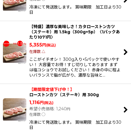
冷凍にて発送致します。 賞味期限 加工日より30
日
【特盛】濃厚な美味しさ！カタローストンカツ
（ステーキ）用 1.5kg（300g×5p）〈1パックあ
たり1071円〉
5,355
円
(税込)
在庫数 △
ここがイチオシ！ 300g入り×5パックで使いやす
い！ 大容量でお得！すじ切りしてあります まず
は塩コショウでお試しください！ 赤身の中に程よ
いバランスで脂が広がり、濃厚な旨味と…
【期間限定値下げ中！】
ローストンカツ（ステーキ）用 300g
1,116
円
(税込)
希望小売価格
:
1,240
円
在庫数 ◯
冷凍にて発送致します。 賞味期限 加工日より30
日