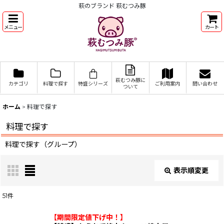
萩のブランド 萩むつみ豚
メニュー
カート
萩むつみ豚に
カテゴリ
料理で探す
特盛シリーズ
ご利用案内
問い合わせ
ついて
ホーム
>
料理で探す
料理で探す
料理で探す（グループ）
表示順変更
閉じる
51
件
表示数
:
【期間限定値下げ中！】