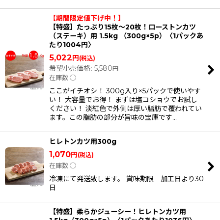
【期間限定値下げ中！】
【特盛】たっぷり15枚〜20枚！ローストンカツ
（ステーキ）用 1.5kg （300g×5p）〈1パックあ
たり1004円〉
5,022
円
(税込)
希望小売価格
:
5,580
円
在庫数 ◯
ここがイチオシ！ 300g入り×5パックで使いやす
い！ 大容量でお得！ まずは塩コショウでお試し
ください！ 淡紅色で外側は厚い脂肪で覆われてい
ます。この脂肪の部分が旨味の宝庫です…
ヒレトンカツ用300g
1,070
円
(税込)
在庫数 ◯
冷凍にて発送致します。 賞味期限 加工日より30
日
【特盛】柔らかジューシー！ヒレトンカツ用