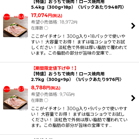
【特盛】おうちで焼肉！ロース焼肉用
5.4kg（300g×18p）〈1パックあたり948円〉
並び順
:
17,074
円
(税込)
希望小売価格
:
18,972
円
在庫数 ◯
絞り込む
ここがイチオシ！ 300g入り×18パックで使いや
すい！ 大容量でお得！ まずは塩コショウでお試
しください！ 淡紅色で外側は厚い脂肪で覆われて
います。この脂肪の部分が旨味の宝庫で…
【期間限定値下げ中！】
【特盛】おうちで焼肉！ロース焼肉用
2.7kg（300g×9p）〈1パックあたり976円〉
8,788
円
(税込)
希望小売価格
:
9,765
円
在庫数 ◯
ここがイチオシ！ 300g入り×9パックで使いやす
い！ 大容量でお得！ まずは塩コショウでお試し
ください！ 淡紅色で外側は厚い脂肪で覆われてい
ます。この脂肪の部分が旨味の宝庫です…