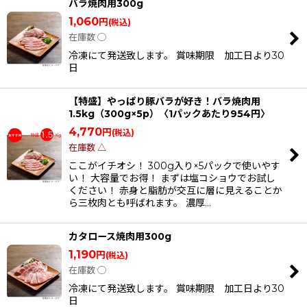
バラ焼肉用300g
1,060
円
(税込)
在庫数 ◯
冷凍にて発送致します。 賞味期限 加工日より30
日
【特盛】やっぱり豚バラが好き！バラ焼肉用
1.5kg（300g×5p）〈1パックあたり954円〉
4,770
円
(税込)
在庫数 △
ここがイチオシ！ 300g入り×5パックで使いやす
い！ 大容量でお得！ まずは塩コショウでお試し
ください！ 赤身と脂肪が交互に層に見えることか
ら三枚肉とも呼ばれます。 濃厚…
カタロース焼肉用300g
1,190
円
(税込)
在庫数 ◯
冷凍にて発送致します。 賞味期限 加工日より30
日