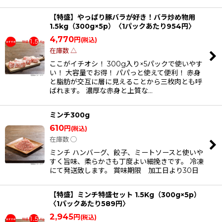
【特盛】やっぱり豚バラが好き！バラ炒め物用
1.5kg（300g×5p）〈1パックあたり954円〉
4,770
円
(税込)
在庫数 △
ここがイチオシ！ 300g入り×5パックで使いやす
い！ 大容量でお得！ パパっと使えて便利！ 赤身
と脂肪が交互に層に見えることから三枚肉とも呼
ばれます。 濃厚な赤身と上質な…
ミンチ300g
610
円
(税込)
在庫数 ◯
ミンチ ハンバーグ、餃子、ミートソースと使いや
すく旨味、柔らかさも丁度よい細挽きです。 冷凍
にて発送致します。 賞味期限 加工日より30日
【特盛】ミンチ特盛セット 1.5Kg（300g×5p）
〈1パックあたり589円〉
2,945
円
(税込)