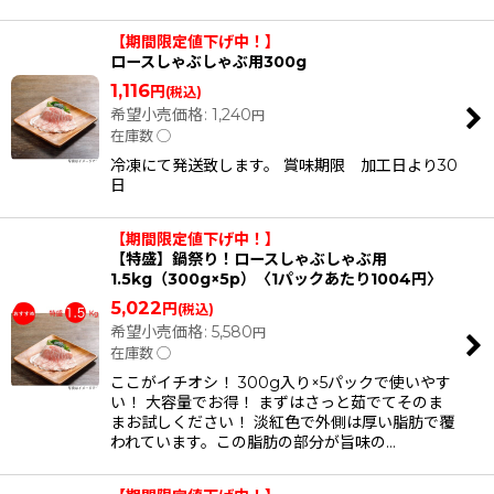
【期間限定値下げ中！】
ロースしゃぶしゃぶ用300g
1,116
円
(税込)
希望小売価格
:
1,240
円
在庫数 ◯
冷凍にて発送致します。 賞味期限 加工日より30
日
【期間限定値下げ中！】
【特盛】鍋祭り！ロースしゃぶしゃぶ用
1.5kg（300g×5p）〈1パックあたり1004円〉
5,022
円
(税込)
希望小売価格
:
5,580
円
在庫数 ◯
ここがイチオシ！ 300g入り×5パックで使いやす
い！ 大容量でお得！ まずはさっと茹でてそのま
まお試しください！ 淡紅色で外側は厚い脂肪で覆
われています。この脂肪の部分が旨味の…