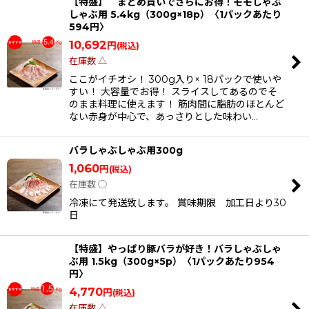
【特盛】 まとめ買いでさらにお得！モモしゃぶ
しゃぶ用 5.4kg（300g×18p）〈1パックあたり
594円〉
10,692
円
(税込)
在庫数 △
ここがイチオシ！ 300g入り× 18パックで使いや
すい！ 大容量でお得！ スライスしてあるのでそ
のまま料理に使えます！ 筋肉間に脂肪のほとんど
ない赤身が中心で、あっさりとした味わい…
バラしゃぶしゃぶ用300g
1,060
円
(税込)
在庫数 ◯
冷凍にて発送致します。 賞味期限 加工日より30
日
【特盛】やっぱり豚バラが好き！バラしゃぶしゃ
ぶ用 1.5kg（300g×5p）〈1パックあたり954
円〉
4,770
円
(税込)
在庫数 △