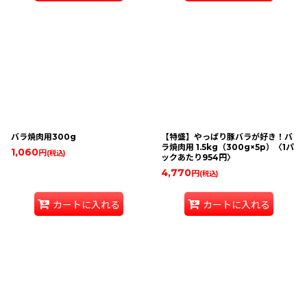
バラ焼肉用300g
【特盛】やっぱり豚バラが好き！バ
ラ焼肉用 1.5kg（300g×5p）〈1パ
1,060
円
(税込)
ックあたり954円〉
4,770
円
(税込)
カートに入れる
カートに入れる