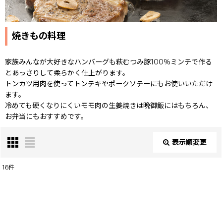
焼きもの料理
家族みんなが大好きなハンバーグも萩むつみ豚100％ミンチで作る
とあっさりして柔らかく仕上がります。
トンカツ用肉を使ってトンテキやポークソテーにもお使いいただけ
ます。
冷めても硬くなりにくいモモ肉の生姜焼きは晩御飯にはもちろん、
お弁当にもおすすめです。
表示順変更
閉じる
16
件
表示数
:
並び順
: