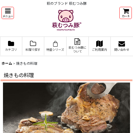
萩のブランド 萩むつみ豚
メニュー
カート
萩むつみ豚に
カテゴリ
料理で探す
特盛シリーズ
ご利用案内
問い合わせ
ついて
ホーム
>
焼きもの料理
焼きもの料理