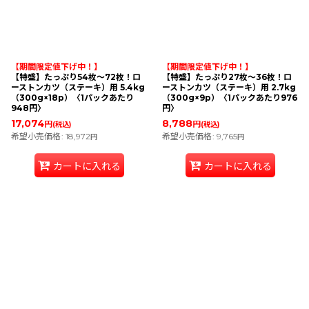
絞り込む
【期間限定値下げ中！】
【期間限定値下げ中！】
【特盛】たっぷり54枚〜72枚！ロ
【特盛】たっぷり27枚〜36枚！ロ
ーストンカツ（ステーキ）用 5.4kg
ーストンカツ（ステーキ）用 2.7kg
（300g×18p）〈1パックあたり
（300g×9p）〈1パックあたり976
948円〉
円〉
17,074
8,788
円
円
(税込)
(税込)
希望小売価格
:
18,972
希望小売価格
:
9,765
円
円
カートに入れる
カートに入れる